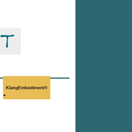
KlangEmbodiment®