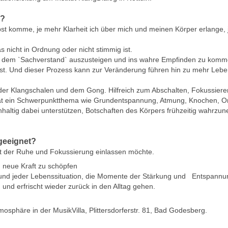
s?
bst komme, je mehr Klarheit ich über mich und meinen Körper erlange,
s nicht in Ordnung oder nicht stimmig ist.
s dem `Sachverstand` auszusteigen und ins wahre Empfinden zu komm
bst. Und dieser Prozess kann zur Veränderung führen hin zu mehr Leben
 der Klangschalen und dem Gong. Hilfreich zum Abschalten, Fokussier
at ein Schwerpunktthema wie Grundentspannung, Atmung, Knochen, Or
hhaltig dabei unterstützen, Botschaften des Körpers frühzeitig wahr
 geeignet?
it der Ruhe und Fokussierung einlassen möchte.
um neue Kraft zu schöpfen
 und jeder Lebenssituation, die Momente der Stärkung und Entspann
nd erfrischt wieder zurück in den Alltag gehen.
osphäre in der MusikVilla, Plittersdorferstr. 81, Bad Godesberg.